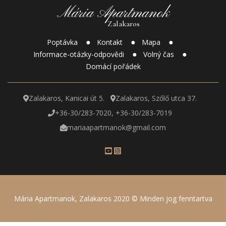
Mária Apartmanok
Zalakaros
Poptávka
Kontakt
Mapa
Informace-otázky-odpovědi
Volný čas
Domácí pořádek
Zalakaros, Kanicai út 5.
Zalakaros, Szőlő utca 37.
+36-30/283-7020, +36-30/283-7019
mariaapartmanok@gmail.com
Mária Apartmanok, Zalakaros 2020 © Minden jog fenntartva