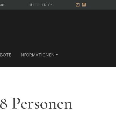
DE
com
HU
EN
CZ
BOTE
INFORMATIONEN
8 Personen