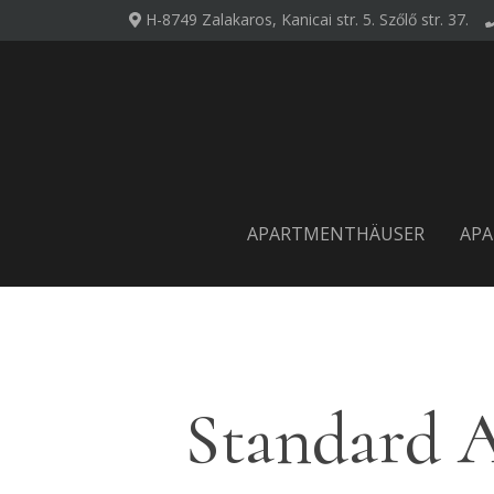
H-8749 Zalakaros, Kanicai str. 5.
Szőlő str. 37.
APARTMENTHÄUSER
AP
Standard A