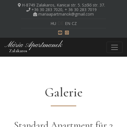
H-8749 Zalakaros, Kanicai str. 5.
Szőlő str. 37.
+36 30 283 7020, + 36 30 283 7019
mariaapartmanok@gmail.com
DE
HU
EN
CZ
Mária Apartmanok
Zalakaros
Galerie
Standard Apartment für 2