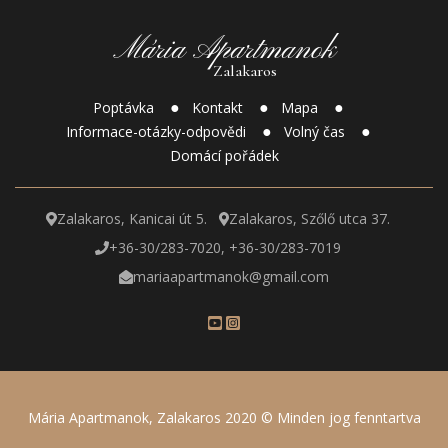
Mária Apartmanok
Zalakaros
Poptávka
Kontakt
Mapa
Informace-otázky-odpovědi
Volný čas
Domácí pořádek
Zalakaros, Kanicai út 5.
Zalakaros, Szőlő utca 37.
+36-30/283-7020, +36-30/283-7019
mariaapartmanok@gmail.com
Mária Apartmanok, Zalakaros 2020 © Minden jog fenntartva