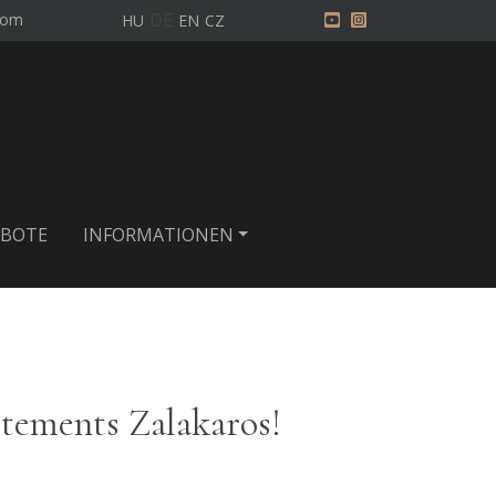
DE
com
HU
EN
CZ
BOTE
INFORMATIONEN
ements Zalakaros!