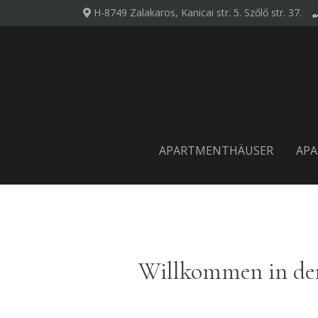
H-8749 Zalakaros, Kanicai str. 5.
Szőlő str. 37.
APARTMENTHÄUSER
AP
Willkommen in de