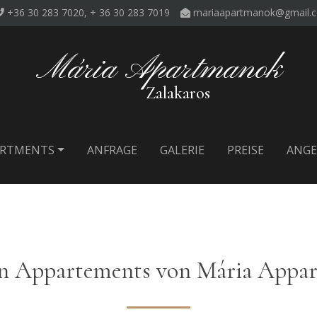
+36 30 283 7020, + 36 30 283 7019
mariaapartmanok@gmail.
Mária Apartmanok
Zalakaros
ARTMENTS
ANFRAGE
GALERIE
PREISE
ANGE
n Appartements von Mária Appart